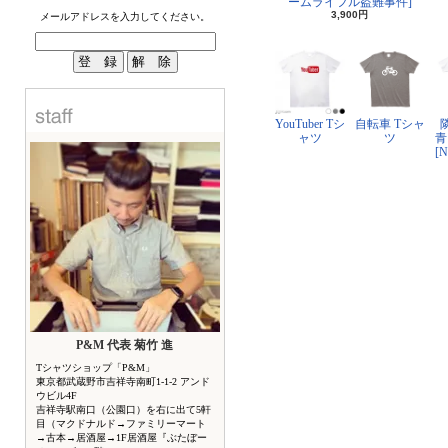
ームライフル盗難事件]
3,900円
メールアドレスを入力してください。
YouTuber Tシ
自転車 Tシャ
ャツ
ツ
青
[
P&M 代表 菊竹 進
Tシャツショップ「P&M」
東京都武蔵野市吉祥寺南町1-1-2 アンド
ウビル4F
吉祥寺駅南口（公園口）を右に出て5軒
目（マクドナルド→ファミリーマート
→古本→居酒屋→1F居酒屋『ぶたぼー