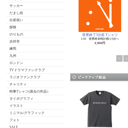
サッカー
だまし絵
出産祝い
探検
のりもの
世界終了5分前 Tシャツ
1/10 世界終末時計残り5分へ
吉祥寺
2,900円
練馬
九州
<
1
ロンドン
TVドラマファンクラブ
ラジオファンクラブ
チャリティ
時事Tシャツ(過去の作品）
タイポグラフィ
イラスト
ミニマル/グラフィック
フォト
SALE