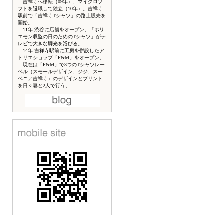
吉祥寺へ移転（09年）、マイクロソ
フトを退職して独立（10年）。吉祥寺
駅前で「吉祥寺Tシャツ」の路上販売を
開始。
11年 渋谷に店舗をオープン。「ホリ
エモン収監の日のためのTシャツ」がテ
レビで大きな脚光を浴びる。
14年 吉祥寺駅前に工房を併設したア
トリエショップ「P&M」をオープン。
現在は「P&M」で3つのTシャツレー
ベル（スモールデザイン、ジジ、スー
ベニア吉祥寺）のデザインとプリント
を日々妻と2人で行う。