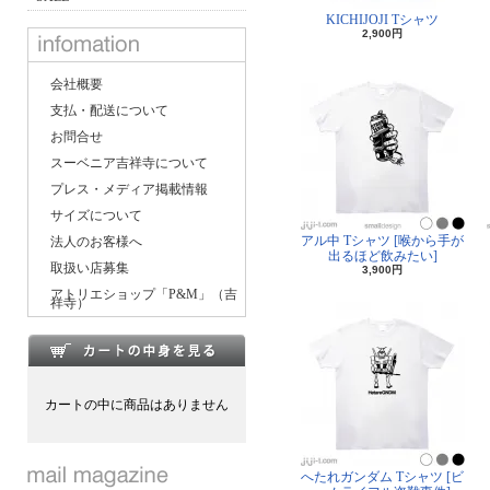
KICHIJOJI Tシャツ
2,900円
会社概要
支払・配送について
お問合せ
スーベニア吉祥寺について
プレス・メディア掲載情報
サイズについて
アル中 Tシャツ [喉から手が
法人のお客様へ
出るほど飲みたい]
取扱い店募集
3,900円
アトリエショップ「P&M」（吉
祥寺）
カートの中に商品はありません
へたれガンダム Tシャツ [ビ