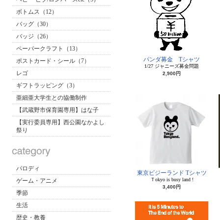
ボトムス（12）
バッグ（30）
バッジ（26）
ペーパークラフト（13）
パンダ募金 Tシャツ
ポストカード・シール（7）
1/27 ジャニーズ募金問題
レゴ
2,900円
ギフトラッピング（3）
亜細亜大学生との協働制作
【武蔵野市保育園専用】はな子
【実行委員専用】西公園なかよし
祭り
パロディ
東京ビジーランド Tシャツ
Ｔokyo is busy land !
ゲーム・アニメ
3,400円
季節
生活
歴史・教養