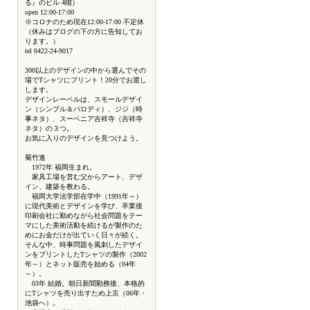
る』のビル 4階）
open 12:00-17:00
※コロナのため現在12:00-17:00 不定休
（休みはブログの下の方に告知してお
ります。）
tel 0422-24-9017
300以上のデザインの中から選んでその
場でTシャツにプリント！20分でお渡し
します。
デザインレーベルは、スモールデザイ
ン（シンプル＆パロディ）、ジジ（時
事ネタ）、スーベニア吉祥寺（吉祥寺
ネタ）の３つ。
お気に入りのデザインを見つけよう。
菊竹進
1972年 福岡生まれ。
家具工場を営む父からアート、デザ
イン、建築を教わる。
福岡大学法学部在学中（1991年～）
に現代美術とデザインを学び、卒業後
印刷会社に勤めながら社会問題をテー
マにした美術活動を続けるが製作のた
めにお金だけが出ていく日々が続く。
そんな中、時事問題を風刺したデザイ
ンをプリントしたTシャツの製作（2002
年～）とネット販売を始める（04年
～）。
03年 結婚。朝日新聞勤務後、本格的
にTシャツを売り出すため上京（06年・
池袋へ）。