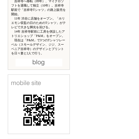
吉祥寺へ移転（09年）、マイクロソ
フトを退職して独立（10年）。吉祥寺
駅前で「吉祥寺Tシャツ」の路上販売を
開始。
11年 渋谷に店舗をオープン。「ホリ
エモン収監の日のためのTシャツ」がテ
レビで大きな脚光を浴びる。
14年 吉祥寺駅前に工房を併設したア
トリエショップ「P&M」をオープン。
現在は「P&M」で3つのTシャツレー
ベル（スモールデザイン、ジジ、スー
ベニア吉祥寺）のデザインとプリント
を日々妻と2人で行う。