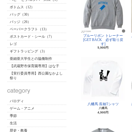
ボトムス（12）
バッグ（30）
バッジ（26）
ペーパークラフト（13）
ブルーリボン トレーナー
ポストカード・シール（7）
[GET BACK 必ず取り戻
レゴ
す]
5,900円
ギフトラッピング（3）
亜細亜大学生との協働制作
【武蔵野市保育園専用】はな子
【実行委員専用】西公園なかよし
祭り
パロディ
八幡馬 長袖Tシャツ
ゲーム・アニメ
八幡馬
4,900円
季節
生活
歴史・教養