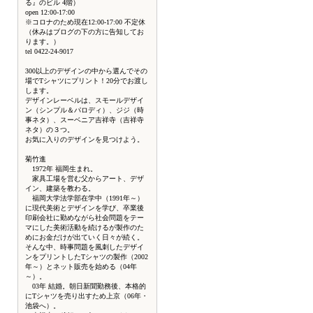
る』のビル 4階）
open 12:00-17:00
※コロナのため現在12:00-17:00 不定休
（休みはブログの下の方に告知してお
ります。）
tel 0422-24-9017
300以上のデザインの中から選んでその
場でTシャツにプリント！20分でお渡し
します。
デザインレーベルは、スモールデザイ
ン（シンプル＆パロディ）、ジジ（時
事ネタ）、スーベニア吉祥寺（吉祥寺
ネタ）の３つ。
お気に入りのデザインを見つけよう。
菊竹進
1972年 福岡生まれ。
家具工場を営む父からアート、デザ
イン、建築を教わる。
福岡大学法学部在学中（1991年～）
に現代美術とデザインを学び、卒業後
印刷会社に勤めながら社会問題をテー
マにした美術活動を続けるが製作のた
めにお金だけが出ていく日々が続く。
そんな中、時事問題を風刺したデザイ
ンをプリントしたTシャツの製作（2002
年～）とネット販売を始める（04年
～）。
03年 結婚。朝日新聞勤務後、本格的
にTシャツを売り出すため上京（06年・
池袋へ）。