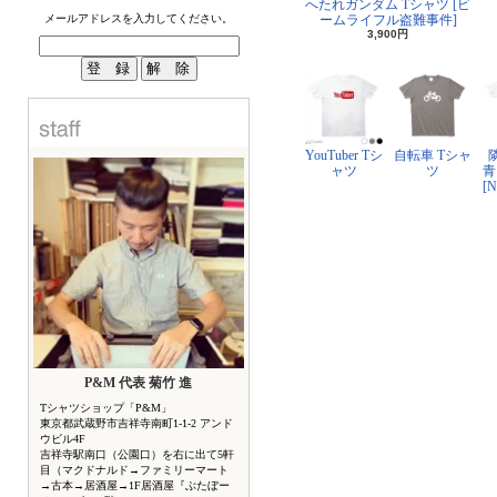
へたれガンダム Tシャツ [ビ
メールアドレスを入力してください。
ームライフル盗難事件]
3,900円
YouTuber Tシ
自転車 Tシャ
ャツ
ツ
青
[
P&M 代表 菊竹 進
Tシャツショップ「P&M」
東京都武蔵野市吉祥寺南町1-1-2 アンド
ウビル4F
吉祥寺駅南口（公園口）を右に出て5軒
目（マクドナルド→ファミリーマート
→古本→居酒屋→1F居酒屋『ぶたぼー