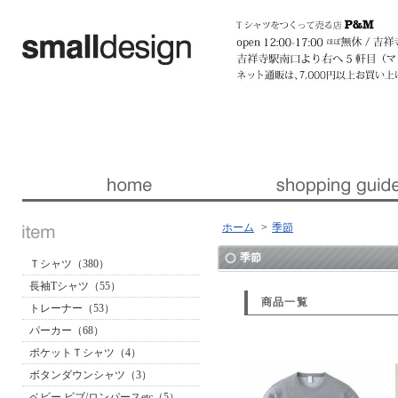
暮らしを楽しくする ほんの「小さな」デザイン 『スモールデザイン』 │ 東京・吉祥寺
ホーム
>
季節
季節
Ｔシャツ（380）
長袖Tシャツ（55）
商品一覧
トレーナー（53）
パーカー（68）
ポケットＴシャツ（4）
ボタンダウンシャツ（3）
ベビー ビブ/ロンパースetc（5）