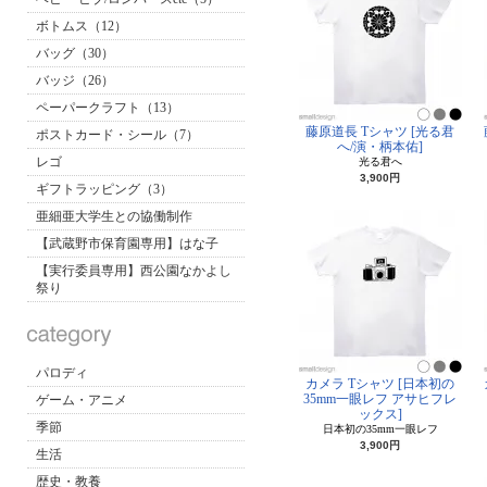
ボトムス（12）
バッグ（30）
バッジ（26）
ペーパークラフト（13）
藤原道長 Tシャツ [光る君
ポストカード・シール（7）
へ/演・柄本佑]
レゴ
光る君へ
3,900円
ギフトラッピング（3）
亜細亜大学生との協働制作
【武蔵野市保育園専用】はな子
【実行委員専用】西公園なかよし
祭り
パロディ
カメラ Tシャツ [日本初の
35mm一眼レフ アサヒフレ
ゲーム・アニメ
ックス]
季節
日本初の35mm一眼レフ
3,900円
生活
歴史・教養