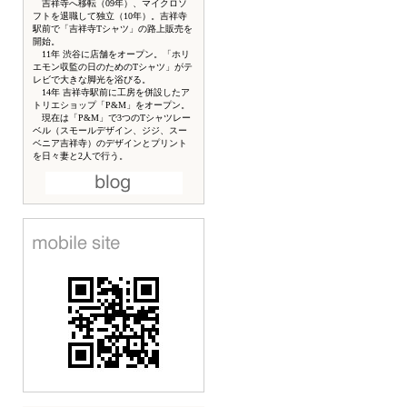
吉祥寺へ移転（09年）、マイクロソ
フトを退職して独立（10年）。吉祥寺
駅前で「吉祥寺Tシャツ」の路上販売を
開始。
11年 渋谷に店舗をオープン。「ホリ
エモン収監の日のためのTシャツ」がテ
レビで大きな脚光を浴びる。
14年 吉祥寺駅前に工房を併設したア
トリエショップ「P&M」をオープン。
現在は「P&M」で3つのTシャツレー
ベル（スモールデザイン、ジジ、スー
ベニア吉祥寺）のデザインとプリント
を日々妻と2人で行う。