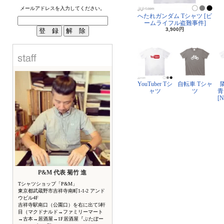
メールアドレスを入力してください。
へたれガンダム Tシャツ [ビ
ームライフル盗難事件]
3,900円
YouTuber Tシ
自転車 Tシャ
ャツ
ツ
青
[
P&M 代表 菊竹 進
Tシャツショップ「P&M」
東京都武蔵野市吉祥寺南町1-1-2 アンド
ウビル4F
吉祥寺駅南口（公園口）を右に出て5軒
目（マクドナルド→ファミリーマート
→古本→居酒屋→1F居酒屋『ぶたぼー