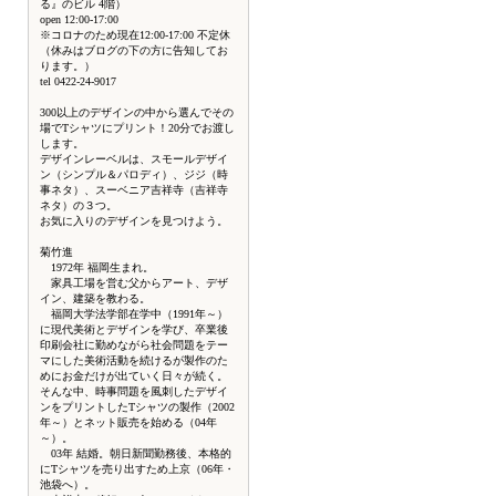
る』のビル 4階）
open 12:00-17:00
※コロナのため現在12:00-17:00 不定休
（休みはブログの下の方に告知してお
ります。）
tel 0422-24-9017
300以上のデザインの中から選んでその
場でTシャツにプリント！20分でお渡し
します。
デザインレーベルは、スモールデザイ
ン（シンプル＆パロディ）、ジジ（時
事ネタ）、スーベニア吉祥寺（吉祥寺
ネタ）の３つ。
お気に入りのデザインを見つけよう。
菊竹進
1972年 福岡生まれ。
家具工場を営む父からアート、デザ
イン、建築を教わる。
福岡大学法学部在学中（1991年～）
に現代美術とデザインを学び、卒業後
印刷会社に勤めながら社会問題をテー
マにした美術活動を続けるが製作のた
めにお金だけが出ていく日々が続く。
そんな中、時事問題を風刺したデザイ
ンをプリントしたTシャツの製作（2002
年～）とネット販売を始める（04年
～）。
03年 結婚。朝日新聞勤務後、本格的
にTシャツを売り出すため上京（06年・
池袋へ）。