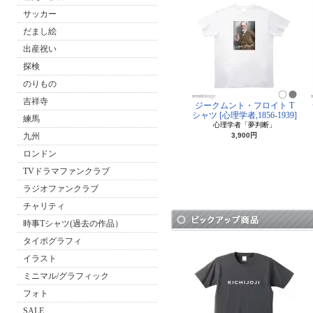
サッカー
だまし絵
出産祝い
探検
のりもの
吉祥寺
ジークムント・フロイト T
シャツ [心理学者,1856-1939]
練馬
心理学者「夢判断」
九州
3,900円
ロンドン
TVドラマファンクラブ
ラジオファンクラブ
チャリティ
時事Tシャツ(過去の作品）
タイポグラフィ
イラスト
ミニマル/グラフィック
フォト
SALE