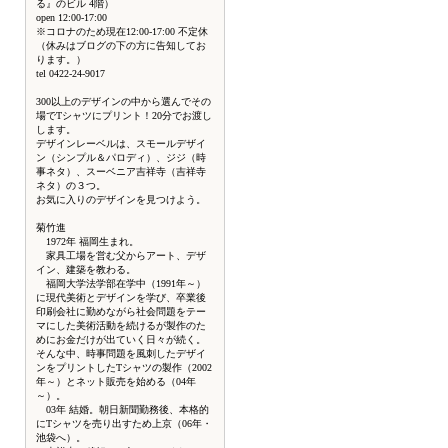
る』のビル 4階）
open 12:00-17:00
※コロナのため現在12:00-17:00 不定休
（休みはブログの下の方に告知してお
ります。）
tel 0422-24-9017
300以上のデザインの中から選んでその
場でTシャツにプリント！20分でお渡し
します。
デザインレーベルは、スモールデザイ
ン（シンプル＆パロディ）、ジジ（時
事ネタ）、スーベニア吉祥寺（吉祥寺
ネタ）の３つ。
お気に入りのデザインを見つけよう。
菊竹進
1972年 福岡生まれ。
家具工場を営む父からアート、デザ
イン、建築を教わる。
福岡大学法学部在学中（1991年～）
に現代美術とデザインを学び、卒業後
印刷会社に勤めながら社会問題をテー
マにした美術活動を続けるが製作のた
めにお金だけが出ていく日々が続く。
そんな中、時事問題を風刺したデザイ
ンをプリントしたTシャツの製作（2002
年～）とネット販売を始める（04年
～）。
03年 結婚。朝日新聞勤務後、本格的
にTシャツを売り出すため上京（06年・
池袋へ）。