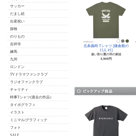
サッカー
だまし絵
出産祝い
探検
のりもの
吉祥寺
北条義時 Tシャツ [鎌倉殿の
13人 #1]
練馬
違い割り鷹の羽の家紋
九州
3,900円
ロンドン
TVドラマファンクラブ
ラジオファンクラブ
チャリティ
時事Tシャツ(過去の作品）
タイポグラフィ
イラスト
ミニマル/グラフィック
フォト
SALE