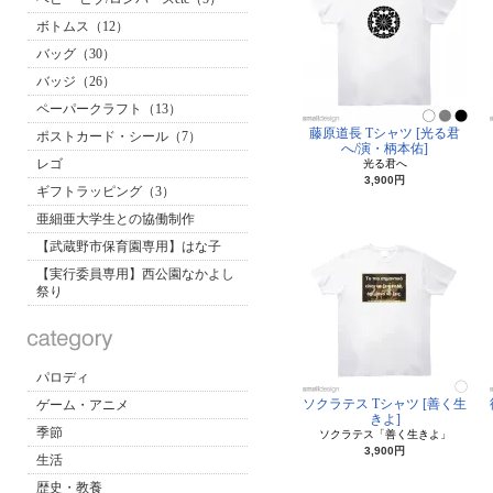
ボトムス（12）
バッグ（30）
バッジ（26）
ペーパークラフト（13）
藤原道長 Tシャツ [光る君
ポストカード・シール（7）
へ/演・柄本佑]
レゴ
光る君へ
3,900円
ギフトラッピング（3）
亜細亜大学生との協働制作
【武蔵野市保育園専用】はな子
【実行委員専用】西公園なかよし
祭り
パロディ
ソクラテス Tシャツ [善く生
ゲーム・アニメ
きよ]
季節
ソクラテス「善く生きよ」
3,900円
生活
歴史・教養