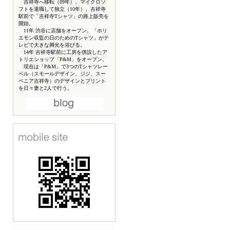
吉祥寺へ移転（09年）、マイクロソ
フトを退職して独立（10年）。吉祥寺
駅前で「吉祥寺Tシャツ」の路上販売を
開始。
11年 渋谷に店舗をオープン。「ホリ
エモン収監の日のためのTシャツ」がテ
レビで大きな脚光を浴びる。
14年 吉祥寺駅前に工房を併設したア
トリエショップ「P&M」をオープン。
現在は「P&M」で3つのTシャツレー
ベル（スモールデザイン、ジジ、スー
ベニア吉祥寺）のデザインとプリント
を日々妻と2人で行う。