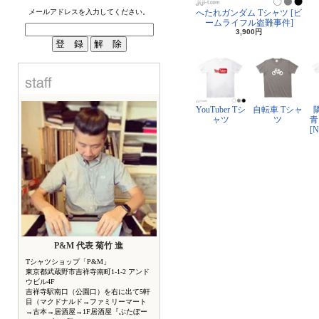
メールアドレスを入力してください。
へたれガンダム Tシャツ [ビ
ームライフル盗難事件]
3,900円
YouTuber Tシ
自転車 Tシャ
ャツ
ツ
青
[
P&M 代表 菊竹 進
Tシャツショップ「P&M」
東京都武蔵野市吉祥寺南町1-1-2 アンド
ウビル4F
吉祥寺駅南口（公園口）を右に出て5軒
目（マクドナルド→ファミリーマート
→古本→居酒屋→1F居酒屋『ぶたぼー