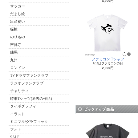
4,900円
サッカー
だまし絵
出産祝い
探検
のりもの
吉祥寺
練馬
ファミコン Tシャツ
九州
7/15はファミコンの日
ロンドン
2,900円
TVドラマファンクラブ
ラジオファンクラブ
チャリティ
時事Tシャツ(過去の作品）
タイポグラフィ
イラスト
ミニマル/グラフィック
フォト
SALE