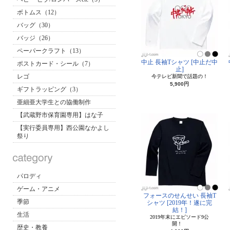
ボトムス（12）
バッグ（30）
バッジ（26）
ペーパークラフト（13）
中止 長袖Tシャツ [中止だ中
ポストカード・シール（7）
止]
レゴ
今テレビ新聞で話題の！
5,900円
ギフトラッピング（3）
亜細亜大学生との協働制作
【武蔵野市保育園専用】はな子
【実行委員専用】西公園なかよし
祭り
パロディ
ゲーム・アニメ
フォースのせんせい 長袖T
季節
シャツ [2019年！遂に完
結！]
生活
2019年末にエピソード9公
開！
歴史・教養