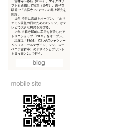
吉祥寺へ移転（09年）、マイクロソ
フトを退職して独立（10年）。吉祥寺
駅前で「吉祥寺Tシャツ」の路上販売を
開始。
11年 渋谷に店舗をオープン。「ホリ
エモン収監の日のためのTシャツ」がテ
レビで大きな脚光を浴びる。
14年 吉祥寺駅前に工房を併設したア
トリエショップ「P&M」をオープン。
現在は「P&M」で3つのTシャツレー
ベル（スモールデザイン、ジジ、スー
ベニア吉祥寺）のデザインとプリント
を日々妻と2人で行う。