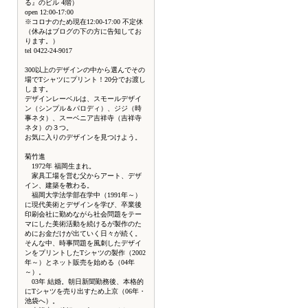
る』のビル 4階）
open 12:00-17:00
※コロナのため現在12:00-17:00 不定休
（休みはブログの下の方に告知してお
ります。）
tel 0422-24-9017
300以上のデザインの中から選んでその
場でTシャツにプリント！20分でお渡し
します。
デザインレーベルは、スモールデザイ
ン（シンプル＆パロディ）、ジジ（時
事ネタ）、スーベニア吉祥寺（吉祥寺
ネタ）の３つ。
お気に入りのデザインを見つけよう。
菊竹進
1972年 福岡生まれ。
家具工場を営む父からアート、デザ
イン、建築を教わる。
福岡大学法学部在学中（1991年～）
に現代美術とデザインを学び、卒業後
印刷会社に勤めながら社会問題をテー
マにした美術活動を続けるが製作のた
めにお金だけが出ていく日々が続く。
そんな中、時事問題を風刺したデザイ
ンをプリントしたTシャツの製作（2002
年～）とネット販売を始める（04年
～）。
03年 結婚。朝日新聞勤務後、本格的
にTシャツを売り出すため上京（06年・
池袋へ）。