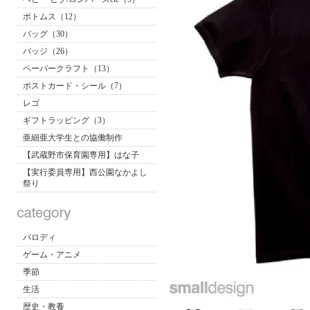
ボトムス（12）
バッグ（30）
バッジ（26）
ペーパークラフト（13）
ポストカード・シール（7）
レゴ
ギフトラッピング（3）
亜細亜大学生との協働制作
【武蔵野市保育園専用】はな子
【実行委員専用】西公園なかよし
祭り
パロディ
ゲーム・アニメ
季節
生活
歴史・教養