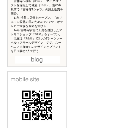
吉祥寺へ移転（09年）、マイクロソ
フトを退職して独立（10年）。吉祥寺
駅前で「吉祥寺Tシャツ」の路上販売を
開始。
11年 渋谷に店舗をオープン。「ホリ
エモン収監の日のためのTシャツ」がテ
レビで大きな脚光を浴びる。
14年 吉祥寺駅前に工房を併設したア
トリエショップ「P&M」をオープン。
現在は「P&M」で3つのTシャツレー
ベル（スモールデザイン、ジジ、スー
ベニア吉祥寺）のデザインとプリント
を日々妻と2人で行う。