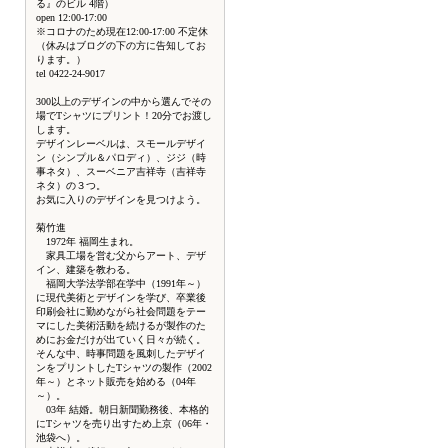
る』のビル 4階）
open 12:00-17:00
※コロナのため現在12:00-17:00 不定休
（休みはブログの下の方に告知してお
ります。）
tel 0422-24-9017
300以上のデザインの中から選んでその
場でTシャツにプリント！20分でお渡し
します。
デザインレーベルは、スモールデザイ
ン（シンプル＆パロディ）、ジジ（時
事ネタ）、スーベニア吉祥寺（吉祥寺
ネタ）の３つ。
お気に入りのデザインを見つけよう。
菊竹進
1972年 福岡生まれ。
家具工場を営む父からアート、デザ
イン、建築を教わる。
福岡大学法学部在学中（1991年～）
に現代美術とデザインを学び、卒業後
印刷会社に勤めながら社会問題をテー
マにした美術活動を続けるが製作のた
めにお金だけが出ていく日々が続く。
そんな中、時事問題を風刺したデザイ
ンをプリントしたTシャツの製作（2002
年～）とネット販売を始める（04年
～）。
03年 結婚。朝日新聞勤務後、本格的
にTシャツを売り出すため上京（06年・
池袋へ）。