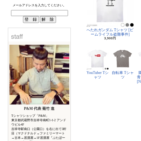
メールアドレスを入力してください。
へたれガンダム Tシャツ [ビ
ームライフル盗難事件]
3,900円
YouTuber Tシ
自転車 Tシャ
ャツ
ツ
青
[
P&M 代表 菊竹 進
Tシャツショップ「P&M」
東京都武蔵野市吉祥寺南町1-1-2 アンド
ウビル4F
吉祥寺駅南口（公園口）を右に出て5軒
目（マクドナルド→ファミリーマート
→古本→居酒屋→1F居酒屋『ぶたぼー