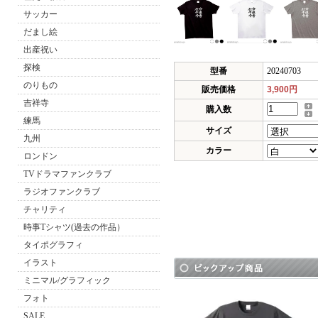
サッカー
だまし絵
出産祝い
探検
型番
20240703
のりもの
販売価格
3,900円
吉祥寺
購入数
練馬
サイズ
九州
カラー
ロンドン
TVドラマファンクラブ
ラジオファンクラブ
チャリティ
時事Tシャツ(過去の作品）
タイポグラフィ
イラスト
ミニマル/グラフィック
フォト
SALE