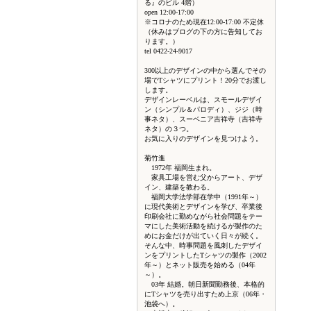
る』のビル 4階）
open 12:00-17:00
※コロナのため現在12:00-17:00 不定休
（休みはブログの下の方に告知してお
ります。）
tel 0422-24-9017
300以上のデザインの中から選んでその
場でTシャツにプリント！20分でお渡し
します。
デザインレーベルは、スモールデザイ
ン（シンプル＆パロディ）、ジジ（時
事ネタ）、スーベニア吉祥寺（吉祥寺
ネタ）の３つ。
お気に入りのデザインを見つけよう。
菊竹進
1972年 福岡生まれ。
家具工場を営む父からアート、デザ
イン、建築を教わる。
福岡大学法学部在学中（1991年～）
に現代美術とデザインを学び、卒業後
印刷会社に勤めながら社会問題をテー
マにした美術活動を続けるが製作のた
めにお金だけが出ていく日々が続く。
そんな中、時事問題を風刺したデザイ
ンをプリントしたTシャツの製作（2002
年～）とネット販売を始める（04年
～）。
03年 結婚。朝日新聞勤務後、本格的
にTシャツを売り出すため上京（06年・
池袋へ）。