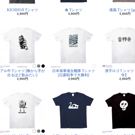
KICHIJOJI Tシャツ
傘 Tシャツ
痛風 Tシャツ [go
2,900円
3,900円
3,900円
アル中 Tシャツ [喉から手が
日本海軍連合艦隊 Tシャツ
漢字ロゴＴシャツ
出るほど飲みたい]
[日露戦争で大勝利]
寺】
3,900円
3,900円
2,900円