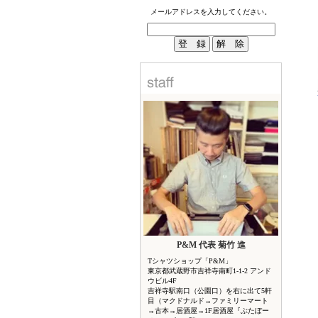
メールアドレスを入力してください。
P&M 代表 菊竹 進
Tシャツショップ「P&M」
東京都武蔵野市吉祥寺南町1-1-2 アンド
ウビル4F
吉祥寺駅南口（公園口）を右に出て5軒
目（マクドナルド→ファミリーマート
→古本→居酒屋→1F居酒屋『ぶたぼー