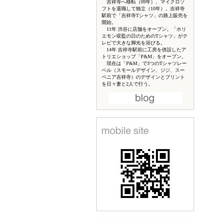
吉祥寺へ移転（09年）、マイクロソ
フトを退職して独立（10年）。吉祥寺
駅前で「吉祥寺Tシャツ」の路上販売を
開始。
11年 渋谷に店舗をオープン。「ホリ
エモン収監の日のためのTシャツ」がテ
レビで大きな脚光を浴びる。
14年 吉祥寺駅前に工房を併設したア
トリエショップ「P&M」をオープン。
現在は「P&M」で3つのTシャツレー
ベル（スモールデザイン、ジジ、スー
ベニア吉祥寺）のデザインとプリント
を日々妻と2人で行う。