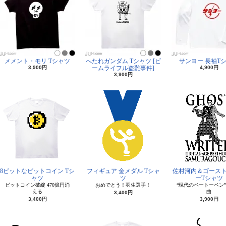
メメント・モリ Tシャツ
へたれガンダム Tシャツ [ビ
サンヨー 長袖T
3,900円
ームライフル盗難事件]
4,900円
3,900円
8ビットなビットコイン Tシ
フィギュア 金メダル Tシャ
佐村河内＆ゴース
ャツ
ツ
ーTシャツ
ビットコイン破綻 470億円消
おめでとう！羽生選手！
“現代のベートーベン
える
曲
3,400円
3,400円
3,900円