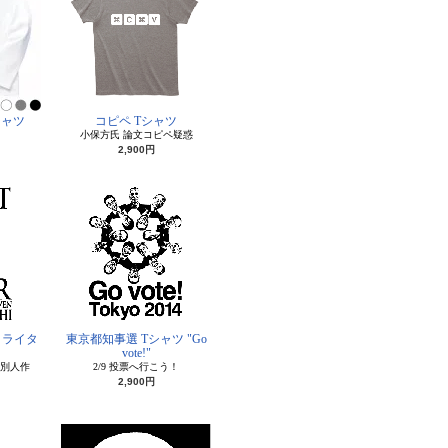
シャツ
コピペ Tシャツ
小保方氏 論文コピペ疑惑
2,900円
トライタ
東京都知事選 Tシャツ "Go
vote!"
”別人作
2/9 投票へ行こう！
2,900円