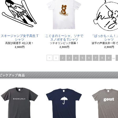
スキージャンプ女子高生 T
こぐまのミーシャ、ソチで
「ばっかも～ん！
シャツ
スノボする Tシャツ
シャツ
髙梨沙羅選手 4位入賞！
ソチオリンピック開幕！
波平の声優永井一郎 
2,900円
2,900円
2,900円
<
1
2
3
4
5
6
7
8
9
...