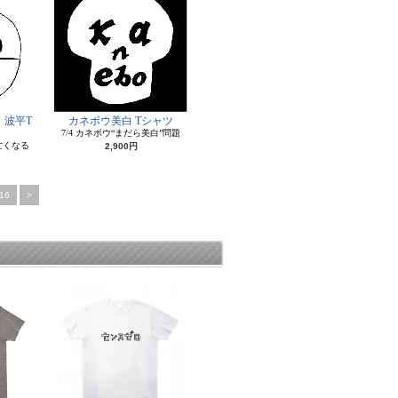
」波平T
カネボウ美白 Tシャツ
7/4 カネボウ“まだら美白”問題
亡くなる
2,900円
16
>