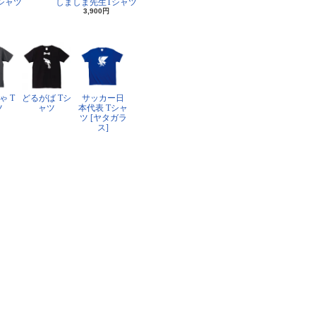
シャツ
しましま先生Tシャツ
3,900円
ゃ T
どるがば Tシ
サッカー日
ツ
ャツ
本代表 Tシャ
ツ [ヤタガラ
ス]