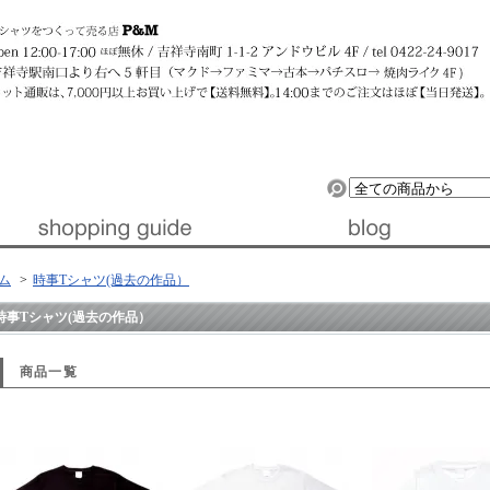
ルデザイン』 │ 東京・吉祥寺
ム
>
時事Tシャツ(過去の作品）
時事Tシャツ(過去の作品）
商品一覧