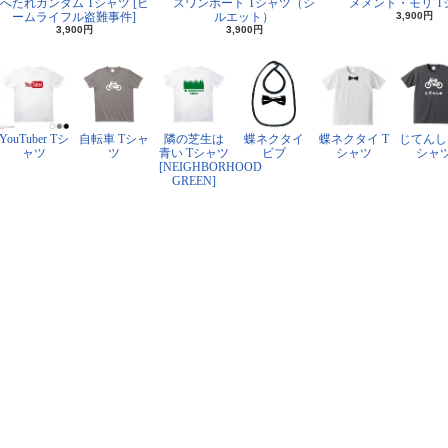
へたれガンダム Tシャツ [ビ
スワンボート Tシャツ（シ
メメント・モリ T
ームライフル盗難事件]
ルエット）
3,900円
3,900円
3,900円
YouTuber Tシ
自転車 Tシャ
隣の芝生は
蝶ネクタイ
蝶ネクタイ T
じてんし
ャツ
ツ
青い Tシャツ
ビブ
シャツ
シャ
[NEIGHBORHOOD
GREEN]