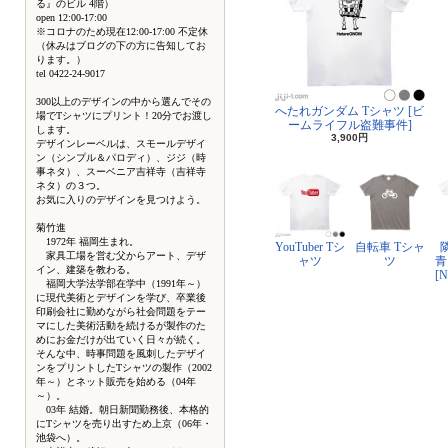
る』のビル 4階）
open 12:00-17:00
※コロナのため現在12:00-17:00 不定休
（休みはブログの下の方に告知してお
ります。）
tel 0422-24-9017
300以上のデザインの中から選んでその
へたれガンダム Tシャツ [ビ
場でTシャツにプリント！20分でお渡し
ームライフル盗難事件]
します。
3,900円
デザインレーベルは、スモールデザイ
ン（シンプル＆パロディ）、ジジ（時
事ネタ）、スーベニア吉祥寺（吉祥寺
ネタ）の３つ。
お気に入りのデザインを見つけよう。
菊竹進
1972年 福岡生まれ。
YouTuber Tシ
自転車 Tシャ
家具工場を営む父からアート、デザ
ャツ
ツ
青
イン、建築を教わる。
[
福岡大学法学部在学中（1991年～）
に現代美術とデザインを学び、卒業後
印刷会社に勤めながら社会問題をテー
マにした美術活動を続けるが製作のた
めにお金だけが出ていく日々が続く。
そんな中、時事問題を風刺したデザイ
ンをプリントしたTシャツの製作（2002
年～）とネット販売を始める（04年
～）。
03年 結婚。朝日新聞勤務後、本格的
にTシャツを売り出すため上京（06年・
池袋へ）。