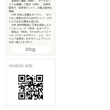
吉祥寺へ移転（09年）、マイクロソ
フトを退職して独立（10年）。吉祥寺
駅前で「吉祥寺Tシャツ」の路上販売を
開始。
11年 渋谷に店舗をオープン。「ホリ
エモン収監の日のためのTシャツ」がテ
レビで大きな脚光を浴びる。
14年 吉祥寺駅前に工房を併設したア
トリエショップ「P&M」をオープン。
現在は「P&M」で3つのTシャツレー
ベル（スモールデザイン、ジジ、スー
ベニア吉祥寺）のデザインとプリント
を日々妻と2人で行う。