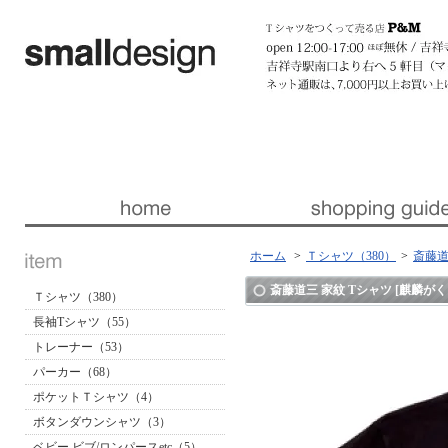
暮らしを楽しくする ほんの「小さな」デザイン 『スモールデザイン』 │ 東京・吉祥寺
ホーム
>
Ｔシャツ（380）
>
斎藤道
斎藤道三 家紋 Tシャツ [麒麟がくる
Ｔシャツ（380）
長袖Tシャツ（55）
トレーナー（53）
パーカー（68）
ポケットＴシャツ（4）
ボタンダウンシャツ（3）
ベビー ビブ/ロンパースetc（5）