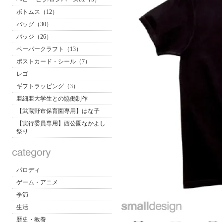
ボトムス（12）
バッグ（30）
バッジ（26）
ペーパークラフト（13）
ポストカード・シール（7）
レゴ
ギフトラッピング（3）
亜細亜大学生との協働制作
【武蔵野市保育園専用】はな子
【実行委員専用】西公園なかよし
祭り
パロディ
ゲーム・アニメ
季節
生活
歴史・教養