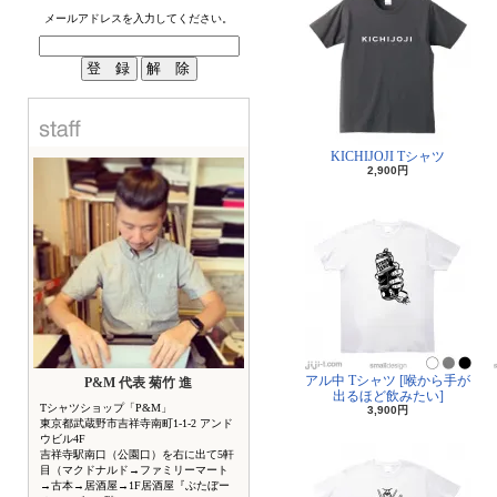
メールアドレスを入力してください。
KICHIJOJI Tシャツ
2,900円
アル中 Tシャツ [喉から手が
P&M 代表 菊竹 進
出るほど飲みたい]
Tシャツショップ「P&M」
3,900円
東京都武蔵野市吉祥寺南町1-1-2 アンド
ウビル4F
吉祥寺駅南口（公園口）を右に出て5軒
目（マクドナルド→ファミリーマート
→古本→居酒屋→1F居酒屋『ぶたぼー