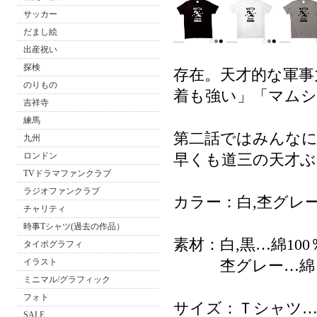
サッカー
だまし絵
出産祝い
探検
存在。天才的な軍事
のりもの
着も強い」「マムシ
吉祥寺
練馬
第二話ではみんなに
九州
ロンドン
早くも道三の天才
TVドラマファンクラブ
ラジオファンクラブ
カラー：白,杢グレー
チャリティ
時事Tシャツ(過去の作品）
素材：白,黒…綿100
タイポグラフィ
イラスト
杢グレー…綿 8
ミニマル/グラフィック
フォト
サイズ：Ｔシャツ…1
SALE