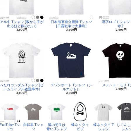
アル中 Tシャツ [喉から手が
日本海軍連合艦隊 Tシャツ
漢字ロゴＴシャツ
出るほど飲みたい]
[日露戦争で大勝利]
寺】
3,900円
3,900円
2,900円
へたれガンダム Tシャツ [ビ
スワンボート Tシャツ（シ
メメント・モリ T
ームライフル盗難事件]
ルエット）
3,900円
3,900円
3,900円
YouTuber Tシ
自転車 Tシャ
隣の芝生は
蝶ネクタイ
蝶ネクタイ T
じてんし
ャツ
ツ
青い Tシャツ
ビブ
シャツ
シャ