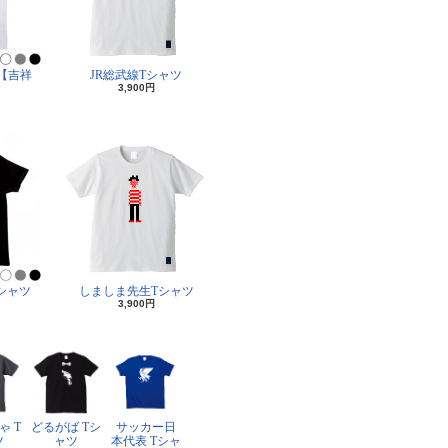
【吉祥
JR総武線Tシャツ
3,900円
シャツ
しましま先生Tシャツ
3,900円
ゃ T
どるがば Tシ
サッカー日
ツ
ャツ
本代表 Tシャ