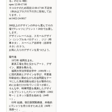
る』のビル 4階）
open 12:00-17:00
※コロナのため現在12:00-17:00 不定休
（休みはブログの下の方に告知してお
ります。）
tel 0422-24-9017
300以上のデザインの中から選んでその
場でTシャツにプリント！20分でお渡し
します。
デザインレーベルは、スモールデザイ
ン（シンプル＆パロディ）、ジジ（時
事ネタ）、スーベニア吉祥寺（吉祥寺
ネタ）の３つ。
お気に入りのデザインを見つけよう。
菊竹進
1972年 福岡生まれ。
家具工場を営む父からアート、デザ
イン、建築を教わる。
福岡大学法学部在学中（1991年～）
に現代美術とデザインを学び、卒業後
印刷会社に勤めながら社会問題をテー
マにした美術活動を続けるが製作のた
めにお金だけが出ていく日々が続く。
そんな中、時事問題を風刺したデザイ
ンをプリントしたTシャツの製作（2002
年～）とネット販売を始める（04年
～）。
03年 結婚。朝日新聞勤務後、本格的
にTシャツを売り出すため上京（06年・
池袋へ）。