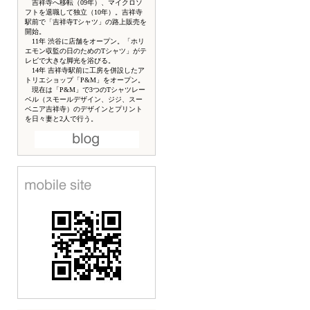
吉祥寺へ移転（09年）、マイクロソ
フトを退職して独立（10年）。吉祥寺
駅前で「吉祥寺Tシャツ」の路上販売を
開始。
11年 渋谷に店舗をオープン。「ホリ
エモン収監の日のためのTシャツ」がテ
レビで大きな脚光を浴びる。
14年 吉祥寺駅前に工房を併設したア
トリエショップ「P&M」をオープン。
現在は「P&M」で3つのTシャツレー
ベル（スモールデザイン、ジジ、スー
ベニア吉祥寺）のデザインとプリント
を日々妻と2人で行う。