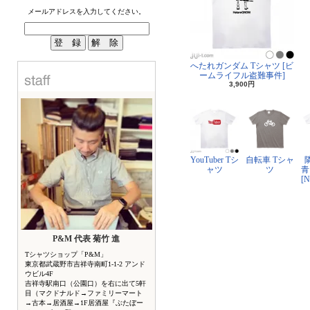
メールアドレスを入力してください。
へたれガンダム Tシャツ [ビ
ームライフル盗難事件]
3,900円
YouTuber Tシ
自転車 Tシャ
ャツ
ツ
青
[
P&M 代表 菊竹 進
Tシャツショップ「P&M」
東京都武蔵野市吉祥寺南町1-1-2 アンド
ウビル4F
吉祥寺駅南口（公園口）を右に出て5軒
目（マクドナルド→ファミリーマート
→古本→居酒屋→1F居酒屋『ぶたぼー