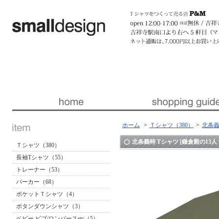
暮らしを楽しくする ほんの「小さな」デザイン 『スモールデザイン』 │ 東京・吉祥寺
ホーム
>
Ｔシャツ（380）
>
北条義時
北条義時 Tシャツ [鎌倉殿の13人 #
Ｔシャツ（380）
長袖Tシャツ（55）
トレーナー（53）
パーカー（68）
ポケットＴシャツ（4）
ボタンダウンシャツ（3）
ベビー ビブ/ロンパースetc（5）