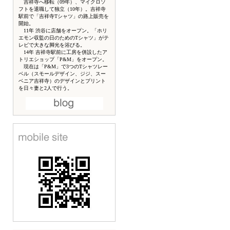
吉祥寺へ移転（09年）、マイクロソ
フトを退職して独立（10年）。吉祥寺
駅前で「吉祥寺Tシャツ」の路上販売を
開始。
11年 渋谷に店舗をオープン。「ホリ
エモン収監の日のためのTシャツ」がテ
レビで大きな脚光を浴びる。
14年 吉祥寺駅前に工房を併設したア
トリエショップ「P&M」をオープン。
現在は「P&M」で3つのTシャツレー
ベル（スモールデザイン、ジジ、スー
ベニア吉祥寺）のデザインとプリント
を日々妻と2人で行う。