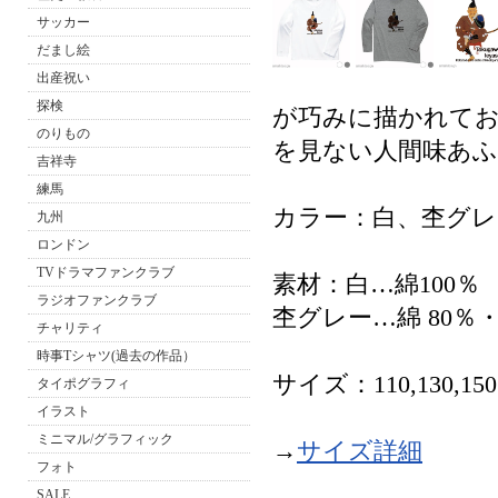
サッカー
だまし絵
出産祝い
探検
が巧みに描かれてお
のりもの
を見ない人間味あふ
吉祥寺
練馬
カラー：白、杢グレ
九州
ロンドン
TVドラマファンクラブ
素材：白…綿100％
ラジオファンクラブ
杢グレー…綿 8
チャリティ
時事Tシャツ(過去の作品）
サイズ：110,130,15
タイポグラフィ
イラスト
ミニマル/グラフィック
→
サイズ詳細
フォト
SALE