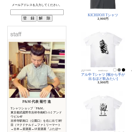
メールアドレスを入力してください。
KICHIJOJI Tシャツ
2,900円
アル中 Tシャツ [喉から手が
出るほど飲みたい]
3,900円
P&M 代表 菊竹 進
Tシャツショップ「P&M」
東京都武蔵野市吉祥寺南町1-1-2 アンド
ウビル4F
吉祥寺駅南口（公園口）を右に出て5軒
目（マクドナルド→ファミリーマート
→古本→居酒屋→1F居酒屋『ぶたぼー