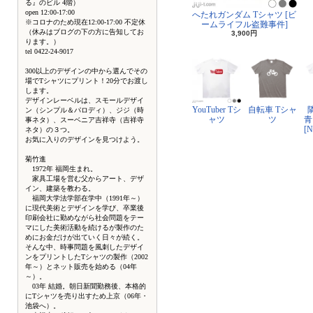
る』のビル 4階）
open 12:00-17:00
へたれガンダム Tシャツ [ビ
※コロナのため現在12:00-17:00 不定休
ームライフル盗難事件]
（休みはブログの下の方に告知してお
3,900円
ります。）
tel 0422-24-9017
300以上のデザインの中から選んでその
場でTシャツにプリント！20分でお渡し
します。
デザインレーベルは、スモールデザイ
YouTuber Tシ
自転車 Tシャ
ン（シンプル＆パロディ）、ジジ（時
ャツ
ツ
青
事ネタ）、スーベニア吉祥寺（吉祥寺
[
ネタ）の３つ。
お気に入りのデザインを見つけよう。
菊竹進
1972年 福岡生まれ。
家具工場を営む父からアート、デザ
イン、建築を教わる。
福岡大学法学部在学中（1991年～）
に現代美術とデザインを学び、卒業後
印刷会社に勤めながら社会問題をテー
マにした美術活動を続けるが製作のた
めにお金だけが出ていく日々が続く。
そんな中、時事問題を風刺したデザイ
ンをプリントしたTシャツの製作（2002
年～）とネット販売を始める（04年
～）。
03年 結婚。朝日新聞勤務後、本格的
にTシャツを売り出すため上京（06年・
池袋へ）。