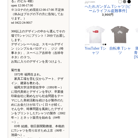
る』のビル 4階）
open 12:00-17:00
へたれガンダム Tシャツ [ビ
※コロナのため現在12:00-17:00 不定休
ームライフル盗難事件]
（休みはブログの下の方に告知してお
3,900円
ります。）
tel 0422-24-9017
300以上のデザインの中から選んでその
場でTシャツにプリント！20分でお渡し
します。
デザインレーベルは、スモールデザイ
YouTuber Tシ
自転車 Tシャ
ン（シンプル＆パロディ）、ジジ（時
ャツ
ツ
青
事ネタ）、スーベニア吉祥寺（吉祥寺
[
ネタ）の３つ。
お気に入りのデザインを見つけよう。
菊竹進
1972年 福岡生まれ。
家具工場を営む父からアート、デザ
イン、建築を教わる。
福岡大学法学部在学中（1991年～）
に現代美術とデザインを学び、卒業後
印刷会社に勤めながら社会問題をテー
マにした美術活動を続けるが製作のた
めにお金だけが出ていく日々が続く。
そんな中、時事問題を風刺したデザイ
ンをプリントしたTシャツの製作（2002
年～）とネット販売を始める（04年
～）。
03年 結婚。朝日新聞勤務後、本格的
にTシャツを売り出すため上京（06年・
池袋へ）。