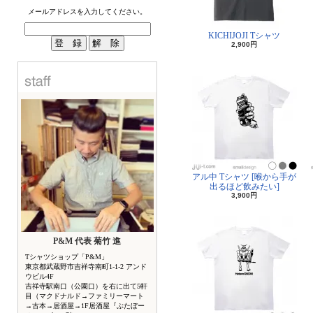
メールアドレスを入力してください。
KICHIJOJI Tシャツ
2,900円
アル中 Tシャツ [喉から手が
出るほど飲みたい]
3,900円
P&M 代表 菊竹 進
Tシャツショップ「P&M」
東京都武蔵野市吉祥寺南町1-1-2 アンド
ウビル4F
吉祥寺駅南口（公園口）を右に出て5軒
目（マクドナルド→ファミリーマート
→古本→居酒屋→1F居酒屋『ぶたぼー