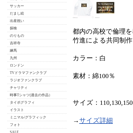
サッカー
だまし絵
出産祝い
探検
都内の高校で倫理を
のりもの
竹進による共同制作
吉祥寺
練馬
カラー：白
九州
ロンドン
TVドラマファンクラブ
素材：綿100％
ラジオファンクラブ
チャリティ
時事Tシャツ(過去の作品）
サイズ：110,130,15
タイポグラフィ
イラスト
ミニマル/グラフィック
→
サイズ詳細
フォト
SALE