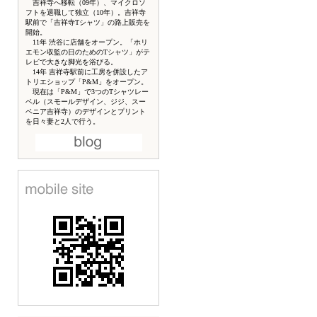
吉祥寺へ移転（09年）、マイクロソ
フトを退職して独立（10年）。吉祥寺
駅前で「吉祥寺Tシャツ」の路上販売を
開始。
11年 渋谷に店舗をオープン。「ホリ
エモン収監の日のためのTシャツ」がテ
レビで大きな脚光を浴びる。
14年 吉祥寺駅前に工房を併設したア
トリエショップ「P&M」をオープン。
現在は「P&M」で3つのTシャツレー
ベル（スモールデザイン、ジジ、スー
ベニア吉祥寺）のデザインとプリント
を日々妻と2人で行う。