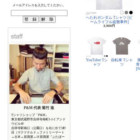
メールアドレスを入力してください。
へたれガンダム Tシャツ [ビ
ームライフル盗難事件]
3,900円
YouTuber Tシ
自転車 Tシャ
ャツ
ツ
青
[
P&M 代表 菊竹 進
Tシャツショップ「P&M」
東京都武蔵野市吉祥寺南町1-1-2 アンド
ウビル4F
吉祥寺駅南口（公園口）を右に出て5軒
目（マクドナルド→ファミリーマート
→古本→居酒屋→1F居酒屋『ぶたぼー