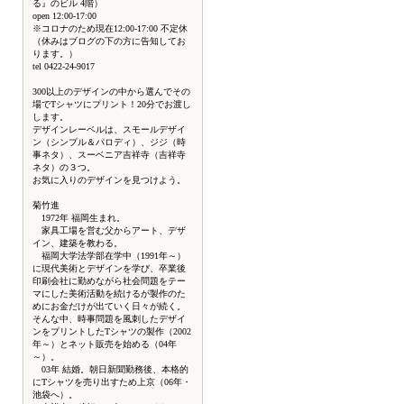
る』のビル 4階）
open 12:00-17:00
※コロナのため現在12:00-17:00 不定休
（休みはブログの下の方に告知してお
ります。）
tel 0422-24-9017
300以上のデザインの中から選んでその
場でTシャツにプリント！20分でお渡し
します。
デザインレーベルは、スモールデザイ
ン（シンプル＆パロディ）、ジジ（時
事ネタ）、スーベニア吉祥寺（吉祥寺
ネタ）の３つ。
お気に入りのデザインを見つけよう。
菊竹進
1972年 福岡生まれ。
家具工場を営む父からアート、デザ
イン、建築を教わる。
福岡大学法学部在学中（1991年～）
に現代美術とデザインを学び、卒業後
印刷会社に勤めながら社会問題をテー
マにした美術活動を続けるが製作のた
めにお金だけが出ていく日々が続く。
そんな中、時事問題を風刺したデザイ
ンをプリントしたTシャツの製作（2002
年～）とネット販売を始める（04年
～）。
03年 結婚。朝日新聞勤務後、本格的
にTシャツを売り出すため上京（06年・
池袋へ）。