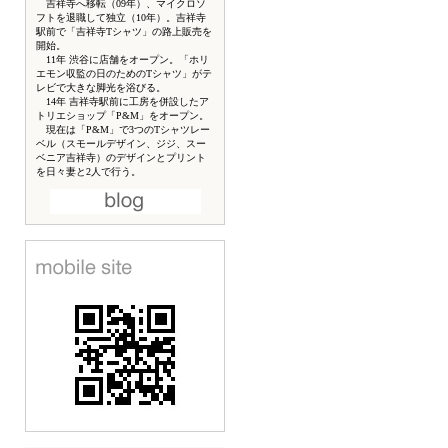
吉祥寺へ移転（09年）、マイクロソ
フトを退職して独立（10年）。吉祥寺
駅前で「吉祥寺Tシャツ」の路上販売を
開始。
11年 渋谷に店舗をオープン。「ホリ
エモン収監の日のためのTシャツ」がテ
レビで大きな脚光を浴びる。
14年 吉祥寺駅前に工房を併設したア
トリエショップ「P&M」をオープン。
現在は「P&M」で3つのTシャツレー
ベル（スモールデザイン、ジジ、スー
ベニア吉祥寺）のデザインとプリント
を日々妻と2人で行う。