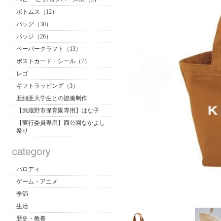
ボトムス（12）
バッグ（30）
バッジ（26）
ペーパークラフト（13）
ポストカード・シール（7）
レゴ
ギフトラッピング（3）
亜細亜大学生との協働制作
【武蔵野市保育園専用】はな子
【実行委員専用】西公園なかよし
祭り
パロディ
ゲーム・アニメ
季節
生活
歴史・教養