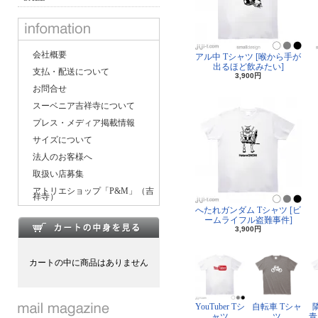
会社概要
アル中 Tシャツ [喉から手が
出るほど飲みたい]
支払・配送について
3,900円
お問合せ
スーベニア吉祥寺について
プレス・メディア掲載情報
サイズについて
法人のお客様へ
取扱い店募集
アトリエショップ「P&M」（吉
祥寺）
へたれガンダム Tシャツ [ビ
ームライフル盗難事件]
3,900円
カートの中に商品はありません
YouTuber Tシ
自転車 Tシャ
ャツ
ツ
青