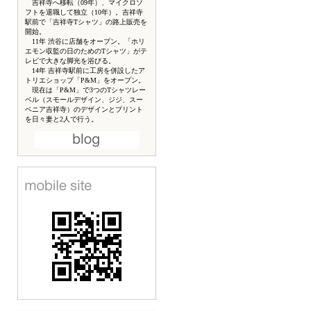
吉祥寺へ移転（09年）、マイクロソ
フトを退職して独立（10年）。吉祥寺
駅前で「吉祥寺Tシャツ」の路上販売を
開始。
11年 渋谷に店舗をオープン。「ホリ
エモン収監の日のためのTシャツ」がテ
レビで大きな脚光を浴びる。
14年 吉祥寺駅前に工房を併設したア
トリエショップ「P&M」をオープン。
現在は「P&M」で3つのTシャツレー
ベル（スモールデザイン、ジジ、スー
ベニア吉祥寺）のデザインとプリント
を日々妻と2人で行う。