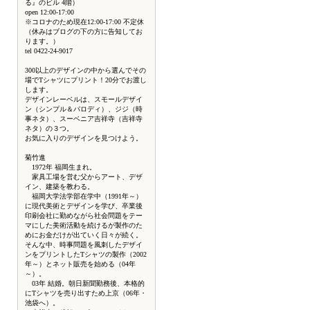
る』のビル 4階）
open 12:00-17:00
※コロナのため現在12:00-17:00 不定休
（休みはブログの下の方に告知してお
ります。）
tel 0422-24-9017
300以上のデザインの中から選んでその
場でTシャツにプリント！20分でお渡し
します。
デザインレーベルは、スモールデザイ
ン（シンプル＆パロディ）、ジジ（時
事ネタ）、スーベニア吉祥寺（吉祥寺
ネタ）の３つ。
お気に入りのデザインを見つけよう。
菊竹進
1972年 福岡生まれ。
家具工場を営む父からアート、デザ
イン、建築を教わる。
福岡大学法学部在学中（1991年～）
に現代美術とデザインを学び、卒業後
印刷会社に勤めながら社会問題をテー
マにした美術活動を続けるが製作のた
めにお金だけが出ていく日々が続く。
そんな中、時事問題を風刺したデザイ
ンをプリントしたTシャツの製作（2002
年～）とネット販売を始める（04年
～）。
03年 結婚。朝日新聞勤務後、本格的
にTシャツを売り出すため上京（06年・
池袋へ）。