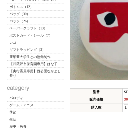
ボトムス（12）
バッグ（30）
バッジ（26）
ペーパークラフト（13）
ポストカード・シール（7）
レゴ
ギフトラッピング（3）
亜細亜大学生との協働制作
【武蔵野市保育園専用】はな子
【実行委員専用】西公園なかよし
祭り
型番
S
パロディ
販売価格
3
ゲーム・アニメ
購入数
季節
生活
歴史・教養