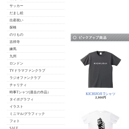
サッカー
だまし絵
出産祝い
探検
のりもの
吉祥寺
練馬
九州
ロンドン
TVドラマファンクラブ
ラジオファンクラブ
チャリティ
時事Tシャツ(過去の作品）
KICHIJOJI Tシャツ
2,900円
タイポグラフィ
イラスト
ミニマル/グラフィック
フォト
SALE