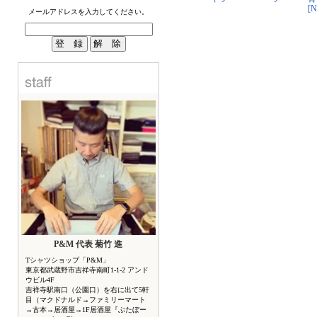
[
メールアドレスを入力してください。
P&M 代表 菊竹 進
Tシャツショップ「P&M」
東京都武蔵野市吉祥寺南町1-1-2 アンド
ウビル4F
吉祥寺駅南口（公園口）を右に出て5軒
目（マクドナルド→ファミリーマート
→古本→居酒屋→1F居酒屋『ぶたぼー