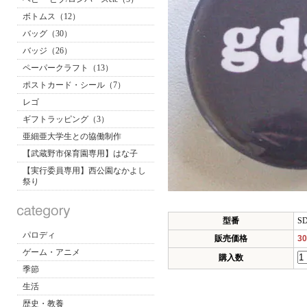
ボトムス（12）
バッグ（30）
バッジ（26）
ペーパークラフト（13）
ポストカード・シール（7）
レゴ
ギフトラッピング（3）
亜細亜大学生との協働制作
【武蔵野市保育園専用】はな子
【実行委員専用】西公園なかよし
祭り
型番
S
パロディ
販売価格
3
ゲーム・アニメ
購入数
季節
生活
歴史・教養