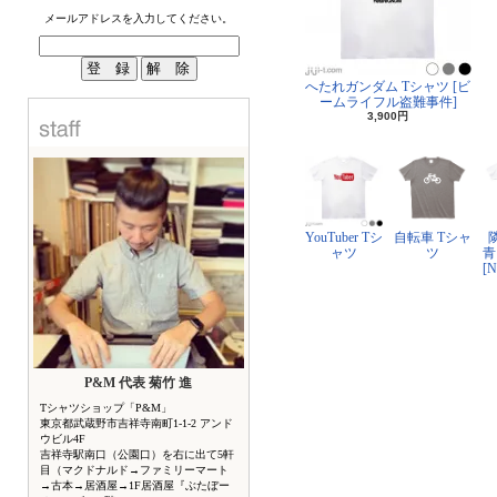
メールアドレスを入力してください。
へたれガンダム Tシャツ [ビ
ームライフル盗難事件]
3,900円
YouTuber Tシ
自転車 Tシャ
ャツ
ツ
青
[
P&M 代表 菊竹 進
Tシャツショップ「P&M」
東京都武蔵野市吉祥寺南町1-1-2 アンド
ウビル4F
吉祥寺駅南口（公園口）を右に出て5軒
目（マクドナルド→ファミリーマート
→古本→居酒屋→1F居酒屋『ぶたぼー