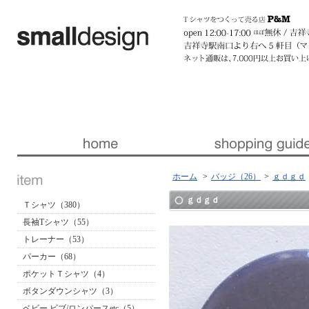
暮らしを楽しくする ほんの「小さな」デザイン 『スモールデザイン』 │ 東京・吉祥寺
ホーム
>
バッジ（26）
>
ｇｄｇｄ
ｇｄｇｄ
Ｔシャツ（380）
長袖Tシャツ（55）
トレーナー（53）
パーカー（68）
ポケットＴシャツ（4）
ボタンダウンシャツ（3）
ベビー ビブ/ロンパースetc（5）