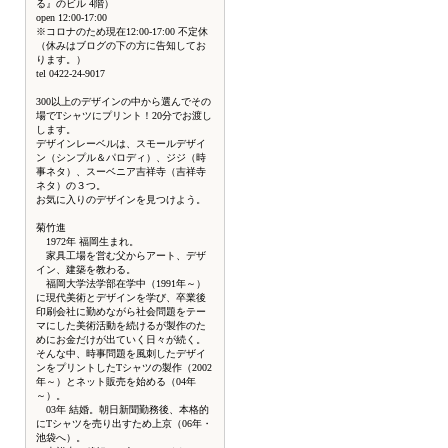
る』のビル 4階）
open 12:00-17:00
※コロナのため現在12:00-17:00 不定休
（休みはブログの下の方に告知してお
ります。）
tel 0422-24-9017
300以上のデザインの中から選んでその
場でTシャツにプリント！20分でお渡し
します。
デザインレーベルは、スモールデザイ
ン（シンプル＆パロディ）、ジジ（時
事ネタ）、スーベニア吉祥寺（吉祥寺
ネタ）の３つ。
お気に入りのデザインを見つけよう。
菊竹進
1972年 福岡生まれ。
家具工場を営む父からアート、デザ
イン、建築を教わる。
福岡大学法学部在学中（1991年～）
に現代美術とデザインを学び、卒業後
印刷会社に勤めながら社会問題をテー
マにした美術活動を続けるが製作のた
めにお金だけが出ていく日々が続く。
そんな中、時事問題を風刺したデザイ
ンをプリントしたTシャツの製作（2002
年～）とネット販売を始める（04年
～）。
03年 結婚。朝日新聞勤務後、本格的
にTシャツを売り出すため上京（06年・
池袋へ）。