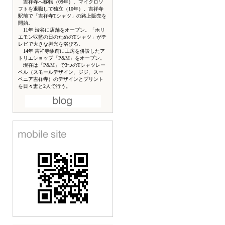
吉祥寺へ移転（09年）、マイクロソ
フトを退職して独立（10年）。吉祥寺
駅前で「吉祥寺Tシャツ」の路上販売を
開始。
11年 渋谷に店舗をオープン。「ホリ
エモン収監の日のためのTシャツ」がテ
レビで大きな脚光を浴びる。
14年 吉祥寺駅前に工房を併設したア
トリエショップ「P&M」をオープン。
現在は「P&M」で3つのTシャツレー
ベル（スモールデザイン、ジジ、スー
ベニア吉祥寺）のデザインとプリント
を日々妻と2人で行う。