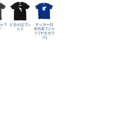
ゃ T
どるがば Tシ
サッカー日
ツ
ャツ
本代表 Tシャ
ツ [ヤタガラ
ス]