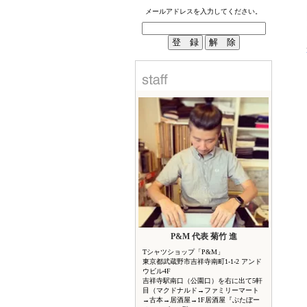
メールアドレスを入力してください。
P&M 代表 菊竹 進
Tシャツショップ「P&M」
東京都武蔵野市吉祥寺南町1-1-2 アンド
ウビル4F
吉祥寺駅南口（公園口）を右に出て5軒
目（マクドナルド→ファミリーマート
→古本→居酒屋→1F居酒屋『ぶたぼー