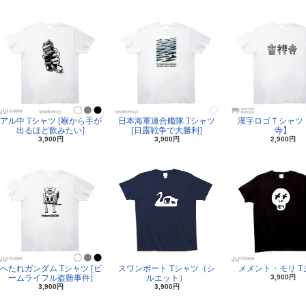
アル中 Tシャツ [喉から手が
日本海軍連合艦隊 Tシャツ
漢字ロゴＴシャツ
出るほど飲みたい]
[日露戦争で大勝利]
寺】
3,900円
3,900円
2,900円
へたれガンダム Tシャツ [ビ
スワンボート Tシャツ（シ
メメント・モリ T
ームライフル盗難事件]
ルエット）
3,900円
3,900円
3,900円