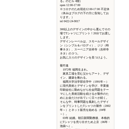
る』のビル 4階）
open 12:00-17:00
※コロナのため現在12:00-17:00 不定休
（休みはブログの下の方に告知してお
ります。）
tel 0422-24-9017
300以上のデザインの中から選んでその
場でTシャツにプリント！20分でお渡し
します。
デザインレーベルは、スモールデザイ
ン（シンプル＆パロディ）、ジジ（時
事ネタ）、スーベニア吉祥寺（吉祥寺
ネタ）の３つ。
お気に入りのデザインを見つけよう。
菊竹進
1972年 福岡生まれ。
家具工場を営む父からアート、デザ
イン、建築を教わる。
福岡大学法学部在学中（1991年～）
に現代美術とデザインを学び、卒業後
印刷会社に勤めながら社会問題をテー
マにした美術活動を続けるが製作のた
めにお金だけが出ていく日々が続く。
そんな中、時事問題を風刺したデザイ
ンをプリントしたTシャツの製作（2002
年～）とネット販売を始める（04年
～）。
03年 結婚。朝日新聞勤務後、本格的
にTシャツを売り出すため上京（06年・
池袋へ）。