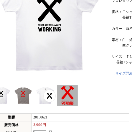
プロレタリ
価格：Ｔシャツ…
長袖Tシャツ
カラー：白,
素材：白…綿
杢グレー…
サイズ：Ｔシ
長袖Tシャツ…1
→
サイズ詳
型番
20150621
販売価格
3,900円