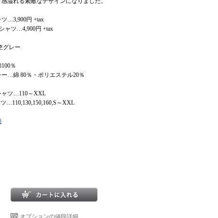
ア感溢れる素敵なデザインになりました。
3,900円 +tax
…4,900円 +tax
杢グレー
100％
綿 80％・ポリエステル20％
ャツ…110～XXL
10,130,150,160,S～XXL
細
オプションの値段詳細