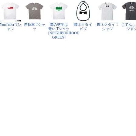
YouTuber Tシ
自転車 Tシャ
隣の芝生は
蝶ネクタイ
蝶ネクタイ T
じてんし
ャツ
ツ
青い Tシャツ
ビブ
シャツ
シャ
[NEIGHBORHOOD
GREEN]