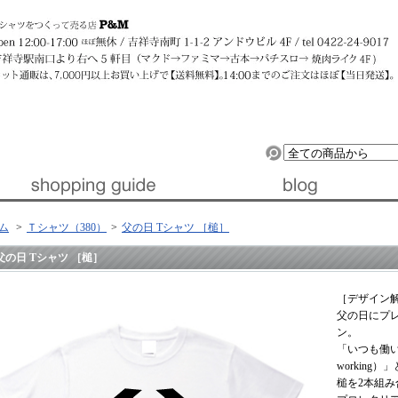
ルデザイン』 │ 東京・吉祥寺
ム
>
Ｔシャツ（380）
>
父の日 Tシャツ ［槌］
父の日 Tシャツ ［槌］
［デザイン
父の日にプレ
ン。
「いつも働いてく
workin
槌を2本組