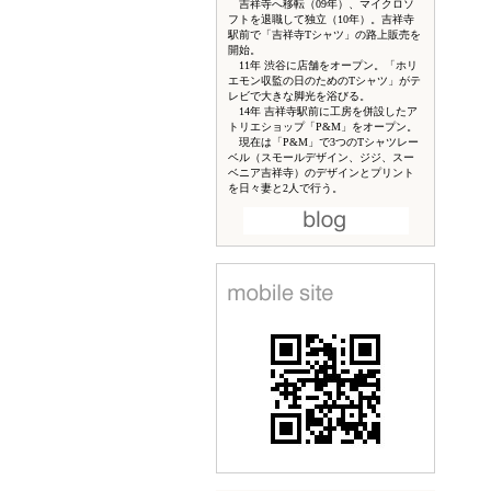
吉祥寺へ移転（09年）、マイクロソ
フトを退職して独立（10年）。吉祥寺
駅前で「吉祥寺Tシャツ」の路上販売を
開始。
11年 渋谷に店舗をオープン。「ホリ
エモン収監の日のためのTシャツ」がテ
レビで大きな脚光を浴びる。
14年 吉祥寺駅前に工房を併設したア
トリエショップ「P&M」をオープン。
現在は「P&M」で3つのTシャツレー
ベル（スモールデザイン、ジジ、スー
ベニア吉祥寺）のデザインとプリント
を日々妻と2人で行う。