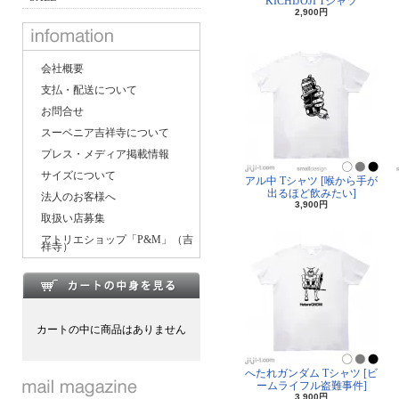
KICHIJOJI Tシャツ
2,900円
会社概要
支払・配送について
お問合せ
スーベニア吉祥寺について
プレス・メディア掲載情報
サイズについて
アル中 Tシャツ [喉から手が
出るほど飲みたい]
法人のお客様へ
3,900円
取扱い店募集
アトリエショップ「P&M」（吉
祥寺）
カートの中に商品はありません
へたれガンダム Tシャツ [ビ
ームライフル盗難事件]
3,900円