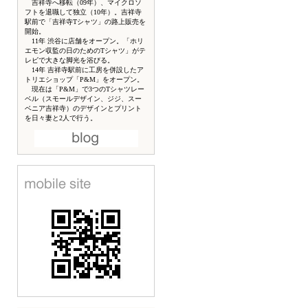
吉祥寺へ移転（09年）、マイクロソ
フトを退職して独立（10年）。吉祥寺
駅前で「吉祥寺Tシャツ」の路上販売を
開始。
11年 渋谷に店舗をオープン。「ホリ
エモン収監の日のためのTシャツ」がテ
レビで大きな脚光を浴びる。
14年 吉祥寺駅前に工房を併設したア
トリエショップ「P&M」をオープン。
現在は「P&M」で3つのTシャツレー
ベル（スモールデザイン、ジジ、スー
ベニア吉祥寺）のデザインとプリント
を日々妻と2人で行う。