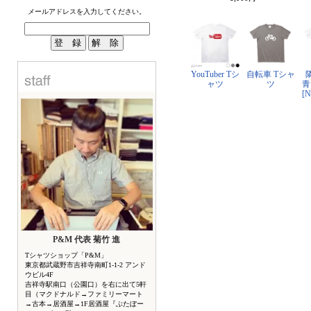
メールアドレスを入力してください。
YouTuber Tシ
自転車 Tシャ
ャツ
ツ
青
[
P&M 代表 菊竹 進
Tシャツショップ「P&M」
東京都武蔵野市吉祥寺南町1-1-2 アンド
ウビル4F
吉祥寺駅南口（公園口）を右に出て5軒
目（マクドナルド→ファミリーマート
→古本→居酒屋→1F居酒屋『ぶたぼー