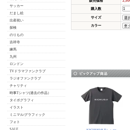
販売価格
2,5
サッカー
購入数
だまし絵
サイズ
出産祝い
カラー
探検
のりもの
吉祥寺
練馬
九州
ロンドン
TVドラマファンクラブ
ラジオファンクラブ
チャリティ
時事Tシャツ(過去の作品）
タイポグラフィ
イラスト
ミニマル/グラフィック
フォト
SALE