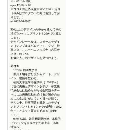
る』のビル 4階）
open 12:00-17:00
※コロナのため現在12:00-17:00 不定休
（休みはブログの下の方に告知してお
ります。）
tel 0422-24-9017
300以上のデザインの中から選んでその
場でTシャツにプリント！20分でお渡し
します。
デザインレーベルは、スモールデザイ
ン（シンプル＆パロディ）、ジジ（時
事ネタ）、スーベニア吉祥寺（吉祥寺
ネタ）の３つ。
お気に入りのデザインを見つけよう。
菊竹進
1972年 福岡生まれ。
家具工場を営む父からアート、デザ
イン、建築を教わる。
福岡大学法学部在学中（1991年～）
に現代美術とデザインを学び、卒業後
印刷会社に勤めながら社会問題をテー
マにした美術活動を続けるが製作のた
めにお金だけが出ていく日々が続く。
そんな中、時事問題を風刺したデザイ
ンをプリントしたTシャツの製作（2002
年～）とネット販売を始める（04年
～）。
03年 結婚。朝日新聞勤務後、本格的
にTシャツを売り出すため上京（06年・
池袋へ）。