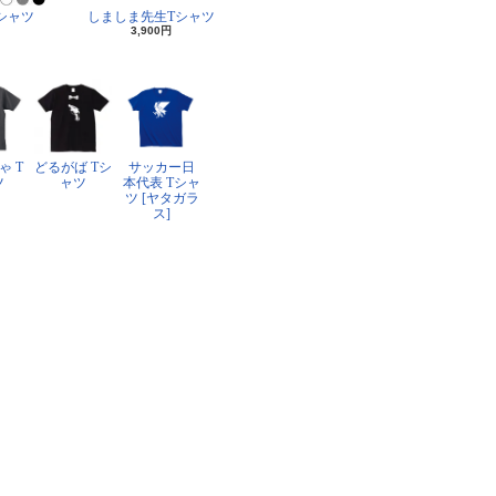
シャツ
しましま先生Tシャツ
3,900円
ゃ T
どるがば Tシ
サッカー日
ツ
ャツ
本代表 Tシャ
ツ [ヤタガラ
ス]