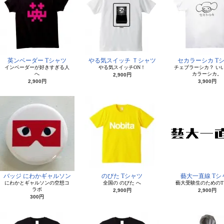
英ンベーダー Tシャツ
やる気スイッチ Ｔシャツ
セカラーシカ T
インベーダーが好きすぎる人
やる気スイッチON！
チェブラーシカ？ い
へ
カラーシカ。
2,900円
2,900円
3,900円
バッジ にわかギャルソン
のびた Tシャツ
藝大一直線 Tシ
にわかとギャルソンの空想コ
全国の のびた へ
藝大受験生のためのT
ラボ
2,900円
2,900円
300円