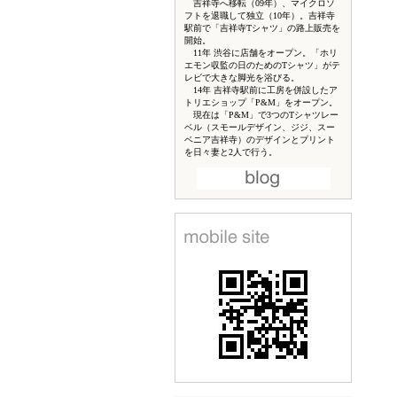
吉祥寺へ移転（09年）、マイクロソ
フトを退職して独立（10年）。吉祥寺
駅前で「吉祥寺Tシャツ」の路上販売を
開始。
11年 渋谷に店舗をオープン。「ホリ
エモン収監の日のためのTシャツ」がテ
レビで大きな脚光を浴びる。
14年 吉祥寺駅前に工房を併設したア
トリエショップ「P&M」をオープン。
現在は「P&M」で3つのTシャツレー
ベル（スモールデザイン、ジジ、スー
ベニア吉祥寺）のデザインとプリント
を日々妻と2人で行う。