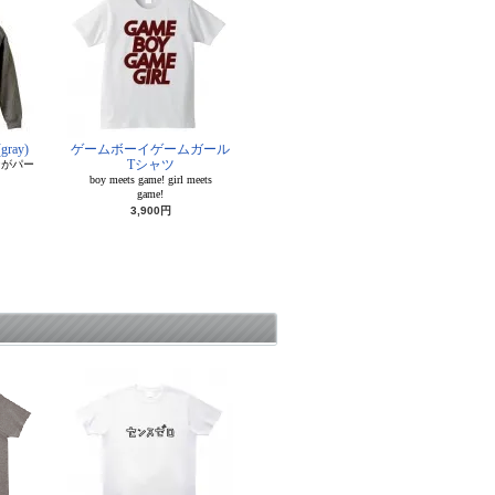
ray)
ゲームボーイゲームガール
Tシャツ
ンがパー
boy meets game! girl meets
game!
3,900円