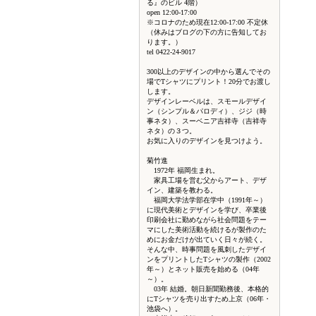
る』のビル 4階）
open 12:00-17:00
※コロナのため現在12:00-17:00 不定休
（休みはブログの下の方に告知してお
ります。）
tel 0422-24-9017
300以上のデザインの中から選んでその
場でTシャツにプリント！20分でお渡し
します。
デザインレーベルは、スモールデザイ
ン（シンプル＆パロディ）、ジジ（時
事ネタ）、スーベニア吉祥寺（吉祥寺
ネタ）の３つ。
お気に入りのデザインを見つけよう。
菊竹進
1972年 福岡生まれ。
家具工場を営む父からアート、デザ
イン、建築を教わる。
福岡大学法学部在学中（1991年～）
に現代美術とデザインを学び、卒業後
印刷会社に勤めながら社会問題をテー
マにした美術活動を続けるが製作のた
めにお金だけが出ていく日々が続く。
そんな中、時事問題を風刺したデザイ
ンをプリントしたTシャツの製作（2002
年～）とネット販売を始める（04年
～）。
03年 結婚。朝日新聞勤務後、本格的
にTシャツを売り出すため上京（06年・
池袋へ）。