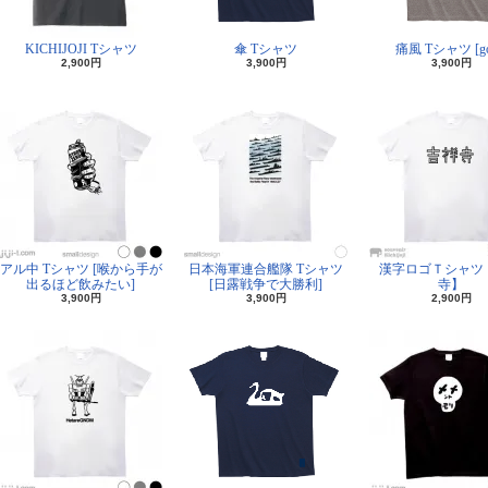
KICHIJOJI Tシャツ
傘 Tシャツ
痛風 Tシャツ [go
2,900円
3,900円
3,900円
アル中 Tシャツ [喉から手が
日本海軍連合艦隊 Tシャツ
漢字ロゴＴシャツ
出るほど飲みたい]
[日露戦争で大勝利]
寺】
3,900円
3,900円
2,900円