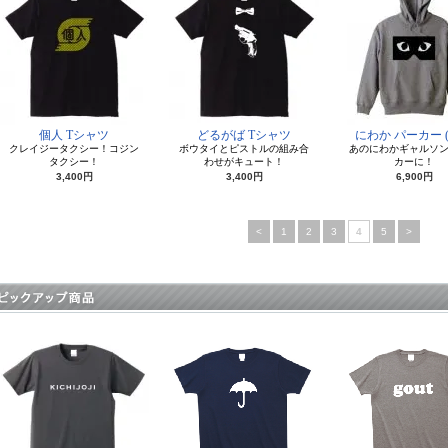
個人 Tシャツ
どるがば Tシャツ
にわか パーカー (g
クレイジータクシー！コジン
ボウタイとピストルの組み合
あのにわかギャルソ
タクシー！
わせがキュート！
カーに！
3,400円
3,400円
6,900円
<
1
2
3
4
5
>