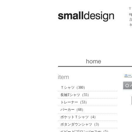
暮らしを楽しくする ほんの「小さな」デザイン 『スモー
ホー
Ｔシャツ（380）
長袖Tシャツ（55）
トレーナー（53）
パーカー（68）
ポケットＴシャツ（4）
ボタンダウンシャツ（3）
ベビー ビブ/ロンパースetc（5）