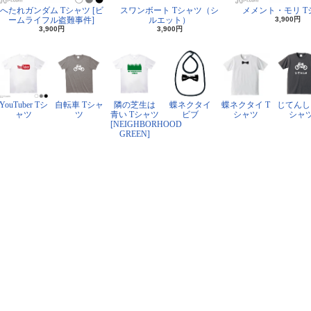
へたれガンダム Tシャツ [ビ
スワンボート Tシャツ（シ
メメント・モリ T
ームライフル盗難事件]
ルエット）
3,900円
3,900円
3,900円
YouTuber Tシ
自転車 Tシャ
隣の芝生は
蝶ネクタイ
蝶ネクタイ T
じてんし
ャツ
ツ
青い Tシャツ
ビブ
シャツ
シャ
[NEIGHBORHOOD
GREEN]