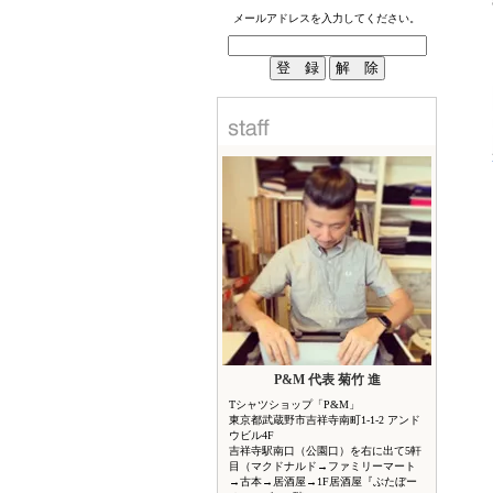
メールアドレスを入力してください。
P&M 代表 菊竹 進
Tシャツショップ「P&M」
東京都武蔵野市吉祥寺南町1-1-2 アンド
ウビル4F
吉祥寺駅南口（公園口）を右に出て5軒
目（マクドナルド→ファミリーマート
→古本→居酒屋→1F居酒屋『ぶたぼー