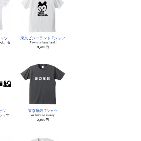
シャツ
東京ビジーランド Tシャツ
いえ、セ
Ｔokyo is busy land !
3,400円
ャツ
東京無銭 Tシャツ
シャツ
We have no money!
2,900円