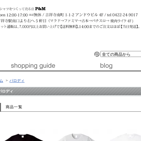
ルデザイン』 │ 東京・吉祥寺
ム
>
パロディ
パロディ
商品一覧